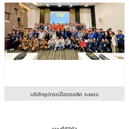
บริษัทอุปกรณ์ไฮดรอลิค ระยอง
แผนที่ดิจิทัล