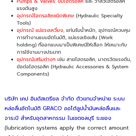
Pumps & Valves: ปั้มไฮดรอลิค
และ วาลว์ไฮดรอลิค
แรงดันสูง
อุปกรณ์ไฮดรอลิคชนิดพิเศษ
(Hydraulic Specialty
Tools)
อุปกรณ์ แม่แรงเหวี่ยง,
แท่นรับน้ำหนัก, อุปกรณ์ควบคุม
การทำงานแบบอัตโนมัติ, แม่แรงเชิงเส้น (Work
holding) ที่ออกแบบมาเป็นพิเศษมีให้เลือก ให้เหมาะกับ
การใช้งานบางประเภท
อุปกรณ์เสริมต่างๆ
เช่น สายไฮดรอลิค, มาตรวัดแรงดัน,
ข้อต่อไฮดรอลิค (Hydraulic Accessories & System
Components)
บริษัท เคป อินดัสเตรียล จำกัด ตัวแทนจำหน่าย ระบบ
หล่อลื่นอัตโนมัติ GRACO ออโต้ลูปน้ำมันหล่อลื่นและ
จาระบี สำหรับอุตสาหกรรม ในเขตชลบุรี ระยอง
(lubrication systems apply the correct amount